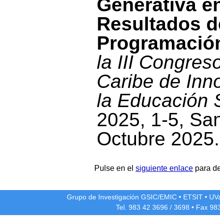
Generativa e
Resultados d
Programació
la III Congres
Caribe de Inn
la Educación 
2025, 1-5, Sa
Octubre 2025.
Pulse en el
siguiente enlace
para de
Grupo de Investigación GSIC/EMIC
•
ETSIT
•
UV
Tel. 983 42
3696
/
3698
• Fax 98