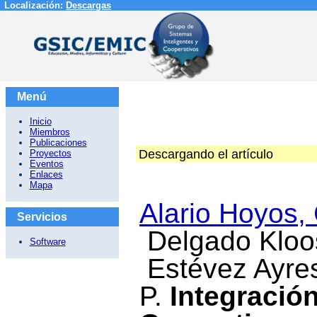
Localización:
Descargas
Menú
Inicio
Miembros
Publicaciones
Descargando el artículo
Proyectos
Eventos
Enlaces
Mapa
Alario Hoyos, 
Servicios
Delgado Kloos
Software
Estévez Ayres,
P.
Integració