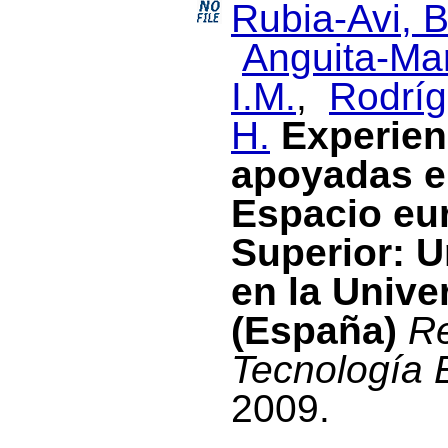
Rubia-Avi, B
Anguita-Mar
I.M.
,
Rodríg
H.
Experien
apoyadas en
Espacio eu
Superior: U
en la Unive
(España)
Re
Tecnología 
2009.