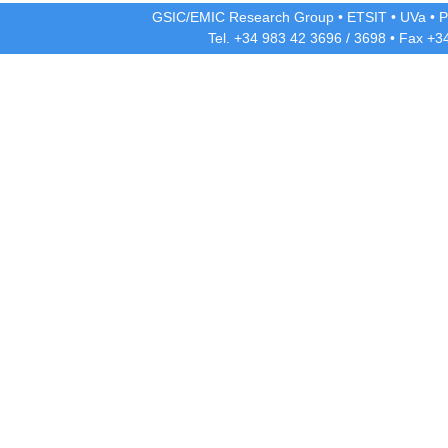
GSIC/EMIC Research Group
•
ETSIT
•
UVa
•
P
Tel. +34 983 42
3696
/
3698
• Fax +3