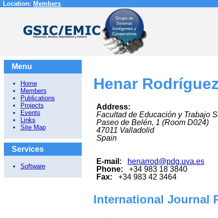
Location:
Members
Menu
Henar Rodríguez
Home
Members
Publications
Projects
Address:
Events
Facultad de Educación y Trabajo S
Links
Paseo de Belén, 1 (Room D024)
Site Map
47011
Valladolid
Spain
Services
E-mail:
henarrod@pdg.uva.es
Software
Phone:
+34 983 18 3840
Fax:
+34 983 42 3464
International Journal 