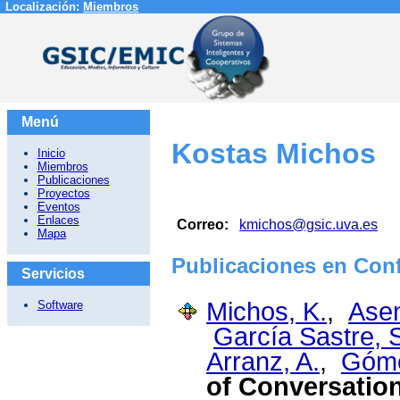
Localización:
Miembros
Menú
Kostas Michos
Inicio
Miembros
Publicaciones
Proyectos
Eventos
Enlaces
Correo:
kmichos@gsic.uva.es
Mapa
Publicaciones en Conf
Servicios
Michos, K.
,
Asen
Software
García Sastre, 
Arranz, A.
,
Góme
of Conversatio