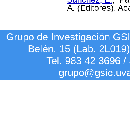
A. (Editores), A
Grupo de Investigación G
Belén, 15 (Lab. 2L019
Tel. 983 42
3696
/
grupo@gsic.uv