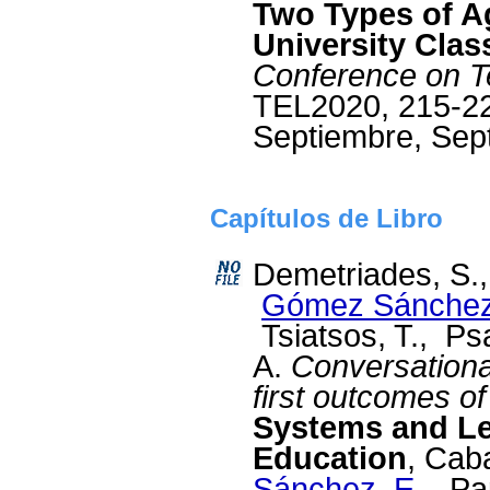
Two Types of Ag
University Cla
Conference on T
TEL2020, 215-22
Septiembre, Sep
Capítulos de Libro
Demetriades, S.,
Gómez Sánchez
Tsiatsos, T., Ps
A.
Conversationa
first outcomes o
Systems and Lea
Education
, Cab
Sánchez, E.
, Pa