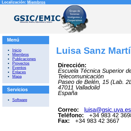
Localización:
Miembros
Menú
Luisa Sanz Mart
Inicio
Miembros
Publicaciones
Proyectos
Dirección:
Eventos
Escuela Técnica Superior d
Enlaces
Telecomunicación
Mapa
Paseo de Belén, 15 (Lab. 2
47011
Valladolid
Servicios
España
Software
Correo:
luisa@gsic.uva.es
Teléfono:
+34 983 42 369
Fax:
+34 983 42 3667