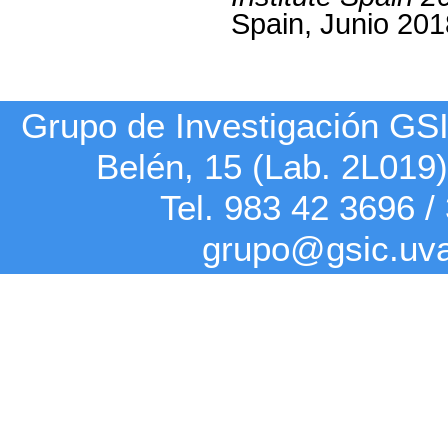
Spain, Junio 201
Grupo de Investigación G
Belén, 15 (Lab. 2L019
Tel. 983 42
3696
/
grupo@gsic.uv