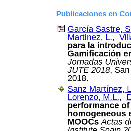
Publicaciones en Co
García Sastre, S
Martínez, L.
,
Vil
para la introdu
Gamificación 
Jornadas Univers
JUTE 2018
, San
2018.
Sanz Martínez, L
Lorenzo, M.L.
,
D
performance of
homogeneous en
MOOCs
Actas d
Institute Spain 2