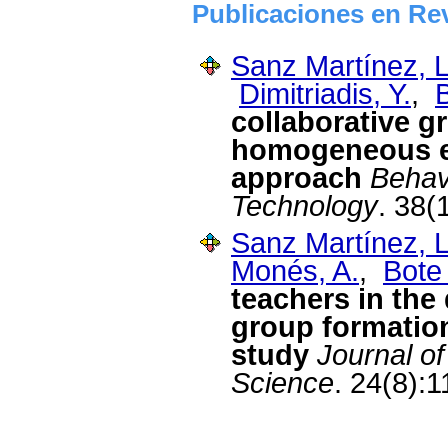
Publicaciones en Rev
Sanz Martínez, L
Dimitriadis, Y.
,
collaborative g
homogeneous e
approach
Behav
Technology
. 38(
Sanz Martínez, L
Monés, A.
,
Bote
teachers in the
group formatio
study
Journal o
Science
. 24(8):