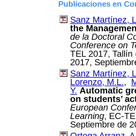
Publicaciones en Con
Sanz Martínez, L
the Management
de la Doctoral C
Conference on T
TEL 2017, Tallín
2017, Septiembr
Sanz Martínez, L
Lorenzo, M.L.
,
M
Y.
Automatic gr
on students’ act
European Confe
Learning
, EC-TEL
Septiembre de 2
Ortega Arranz, A