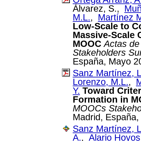
Álvarez, S.,
Muño
M.L.
,
Martínez 
Low-Scale to Co
Massive-Scale 
MOOC
Actas de
Stakeholders Su
España, Mayo 2
Sanz Martínez, L
Lorenzo, M.L.
,
M
Y.
Toward Crite
Formation in 
MOOCs Stakeho
Madrid, España,
Sanz Martínez, L
A.
,
Alario Hoyos