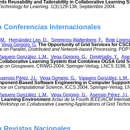
ds Reusability and Tailorability in Collaborative Learning
echnology for Learning
. 1(3):129-138, Septiembre 2004.
n Conferencias Internacionales
.M.
,
Hernández Leo, D.
,
Simmross Wattenberg, F.
,
Bote Lorenz
,
Vega Gorgojo, G.
The Opportunity of Grid Services for CS
 on Parallel, Distributed and Network-based Processing
, PDP'
Vaquero González, L.M.
,
Vega Gorgojo, G.
,
Dimitriadis, Y.
,
Asen
 Collaborative Learning System that Combines OGSA Grid S
hop on Groupware
, CRIWG 2004, Springer-Verlag, LNCS 3198, 3
sensio Pérez, J.I.
,
Vega Gorgojo, G.
,
Vaquero González, L.M.
onent-Based Software Engineering in Computer Supporte
ence on Computational Science
, ICCS 2004, Springer-Verlag, L
Vaquero González, L.M.
,
Vega Gorgojo, G.
,
Asensio Pérez, J.I.
e Learning Environment
Actas de la Fourth IEEE/ACM Interna
Workshop on Collaborative Learning Applications of Grid Techn
n Revistas Nacionales