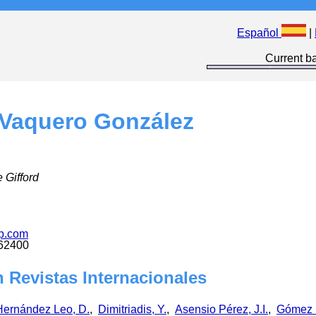
Español
|
Current ba
 Vaquero González
 Gifford
p.com
162400
 Revistas Internacionales
Hernández Leo, D.
,
Dimitriadis, Y.
,
Asensio Pérez, J.I.
,
Gómez 