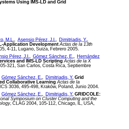
 Systems Using IMS-LD and Grid
o, M.L.
,
Asensio Pérez, J.I.
,
Dimitriadis, Y.
,
CL-Application Development
Actas de la 13th
05, 4-11, Lugano, Suiza, Febrero 2005.
sio Pérez, J.I.
,
Gómez Sánchez, E.
,
Hernández
ervices and IMS-LD Scripting
Actas de la X
05-321, San Carlos, Costa Rica, Septiembre
,
Gómez Sánchez, E.
,
Dimitriadis, Y.
Grid
d Collaborative Learning
Actas de la
NCS 3036, 495-498, Kraków, Poland, Junio 2004.
,
Gómez Sánchez, E.
,
Dimitriadis, Y.
GRIDCOLE:
tional Symposium on Cluster Computing and the
ology
, CLAG 2004, 105-112, Chicago, IL, USA,