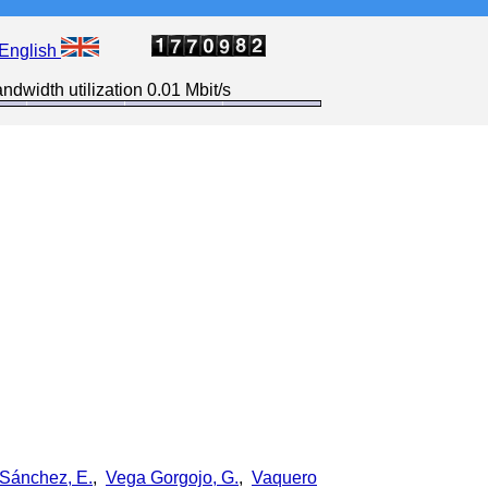
English
ndwidth utilization 0.01 Mbit/s
Sánchez, E.
,
Vega Gorgojo, G.
,
Vaquero