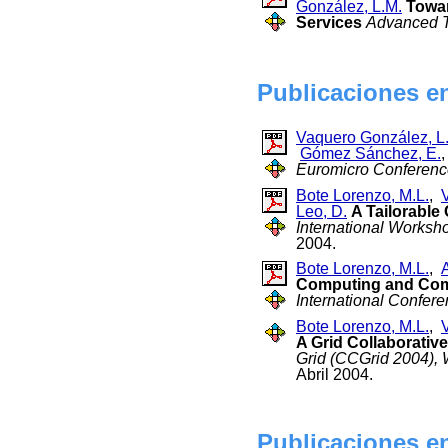
González, L.M.
Towar
Services
Advanced T
Publicaciones e
Vaquero González, L
Gómez Sánchez, E.
Euromicro Conference
Bote Lorenzo, M.L.
,
Leo, D.
A Tailorable
International Works
2004.
Bote Lorenzo, M.L.
,
A
Computing and Comp
International Confer
Bote Lorenzo, M.L.
,
A Grid Collaborativ
Grid (CCGrid 2004), 
Abril 2004.
Publicaciones e