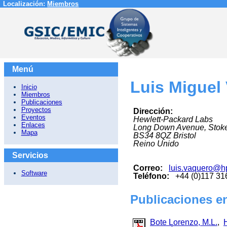
Localización:
Miembros
Menú
Luis Miguel
Inicio
Miembros
Publicaciones
Proyectos
Dirección:
Eventos
Hewlett-Packard Labs
Enlaces
Long Down Avenue, Stoke
Mapa
BS34 8QZ
Bristol
Reino Unido
Servicios
Correo:
luis.vaquero@h
Software
Teléfono:
+44 (0)117 3
Publicaciones en
Bote Lorenzo, M.L.
,