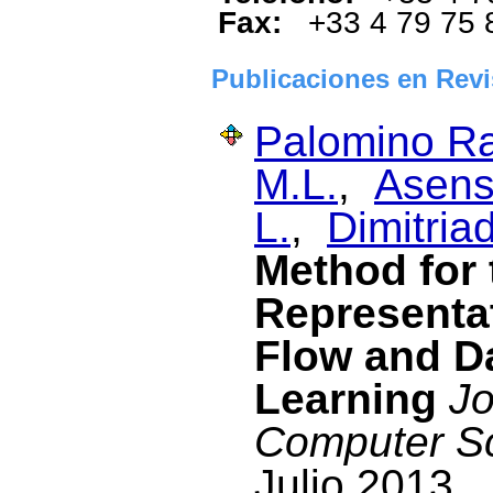
Fax:
+33 4 79 75 
Publicaciones en Revi
Palomino Ra
M.L.
,
Asensi
L.
,
Dimitriad
Method for
Representat
Flow and Da
Learning
Jo
Computer S
Julio 2013.