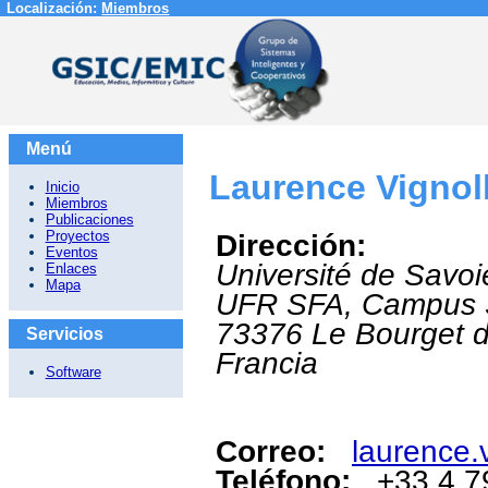
Localización:
Miembros
Menú
Laurence Vignol
Inicio
Miembros
Publicaciones
Proyectos
Dirección:
Eventos
Université de Savoi
Enlaces
Mapa
UFR SFA, Campus S
73376
Le Bourget 
Servicios
Francia
Software
Correo:
laurence.
Teléfono:
+33 4 7