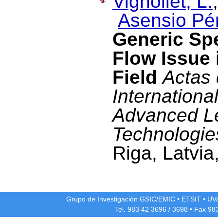
Vignollet, L.
Asensio Pér
Generic Spe
Flow Issue 
Field
Actas 
Internationa
Advanced L
Technologie
Riga, Latvia
Grupo de Investigación GSIC/EMIC
•
ETSIT
•
UV
Tel. 983 42
3696
/
3698
• Fax 98