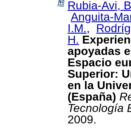
Rubia-Avi, B
Anguita-Mar
I.M.
,
Rodríg
H.
Experien
apoyadas en
Espacio eu
Superior: U
en la Unive
(España)
Re
Tecnología 
2009.