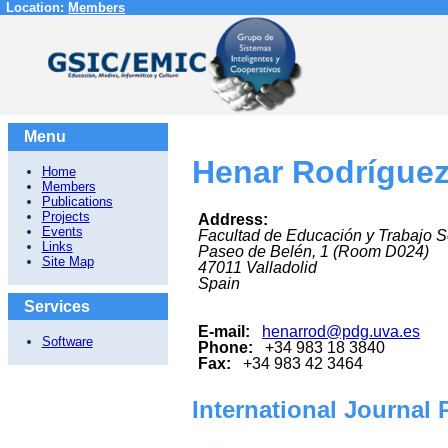
Location:
Members
Menu
Henar Rodríguez
Home
Members
Publications
Projects
Address:
Events
Facultad de Educación y Trabajo S
Links
Paseo de Belén, 1 (Room D024)
Site Map
47011
Valladolid
Spain
Services
E-mail:
henarrod@pdg.uva.es
Software
Phone:
+34 983 18 3840
Fax:
+34 983 42 3464
International Journal 