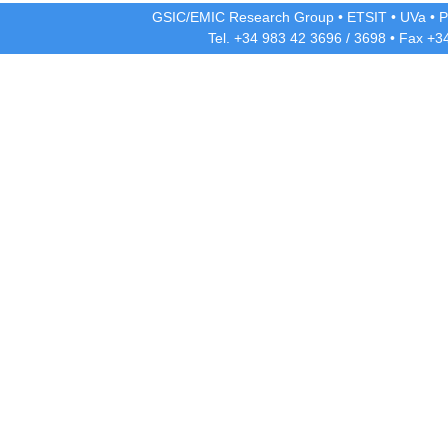
GSIC/EMIC Research Group
•
ETSIT
•
UVa
•
P
Tel. +34 983 42
3696
/
3698
• Fax +3