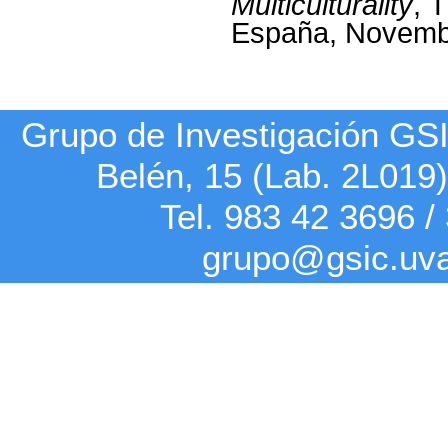
Multiculturality
, 
España, Novemb
Grupo de Investigación G
Belén, 15 (Lab. 2L019
Tel. 983 42
3696
/
grupo@gsic.uv