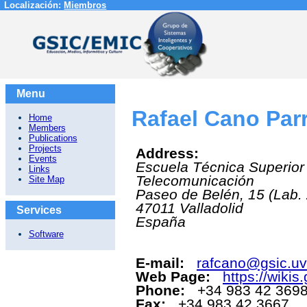
Localización:
Miembros
Menu
Rafael Cano Par
Home
Members
Publications
Projects
Address:
Events
Escuela Técnica Superior
Links
Telecomunicación
Site Map
Paseo de Belén, 15 (Lab.
47011
Valladolid
Services
España
Software
E-mail:
rafcano@gsic.uv
Web Page:
https://wikis
Phone:
+34 983 42 369
Fax:
+34 983 42 3667