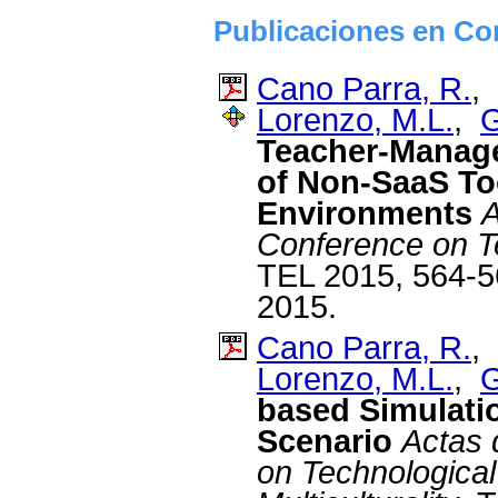
Publicaciones en Con
Cano Parra, R.
,
Lorenzo, M.L.
,
G
Teacher-Manage
of Non-SaaS Too
Environments
A
Conference on T
TEL 2015, 564-5
2015.
Cano Parra, R.
,
Lorenzo, M.L.
,
G
based Simulatio
Scenario
Actas 
on Technologica