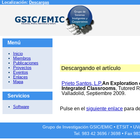
Localización:
Descargas
Menú
Inicio
Miembros
Publicaciones
Descargando el artículo
Proyectos
Eventos
Enlaces
Mapa
Prieto Santos, L.P.
An Exploration 
Integrated Classrooms
, Tutored R
Valladolid, Septiembre 2009.
Servicios
Software
Pulse en el
siguiente enlace
para de
Grupo de Investigación GSIC/EMIC
•
ETSIT
•
UV
Tel. 983 42
3696
/
3698
• Fax 98