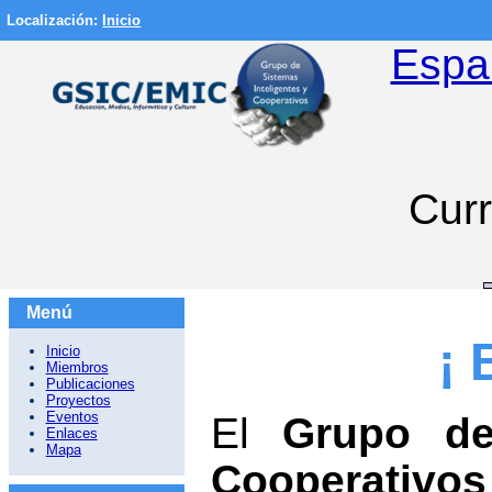
Localización:
Inicio
Espa
Curr
Menú
¡
Inicio
Miembros
Publicaciones
Proyectos
Eventos
El
Grupo de
Enlaces
Mapa
Cooperativo