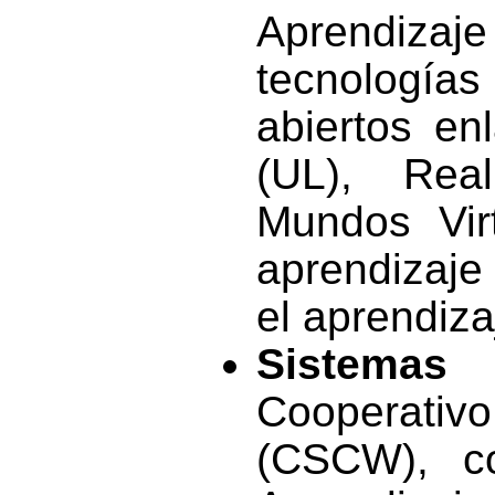
Aprendiza
tecnología
abiertos en
(UL), Rea
Mundos Vir
aprendizaje
el aprendiza
Sistemas 
Cooperati
(CSCW), co