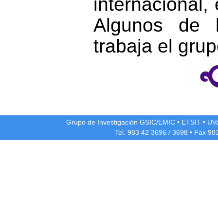
internacional,
Algunos de 
trabaja el gru
Grupo de Investigación GSIC/EMIC
•
ETSIT
•
UV
Tel. 983 42
3696
/
3698
• Fax 98