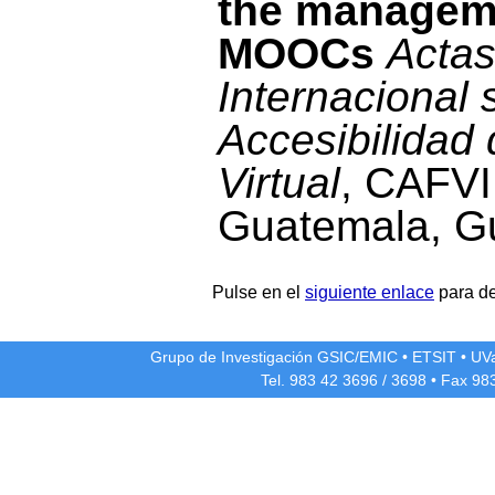
the manageme
MOOCs
Actas
Internacional 
Accesibilidad
Virtual
, CAFVI
Guatemala, G
Pulse en el
siguiente enlace
para de
Grupo de Investigación GSIC/EMIC
•
ETSIT
•
UV
Tel. 983 42
3696
/
3698
• Fax 98