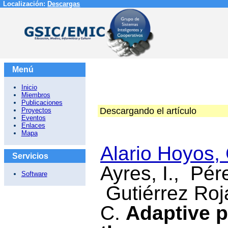
Localización:
Descargas
Menú
Inicio
Miembros
Publicaciones
Descargando el artículo
Proyectos
Eventos
Enlaces
Mapa
Alario Hoyos, 
Servicios
Ayres, I., Pér
Software
Gutiérrez Roj
C.
Adaptive pl