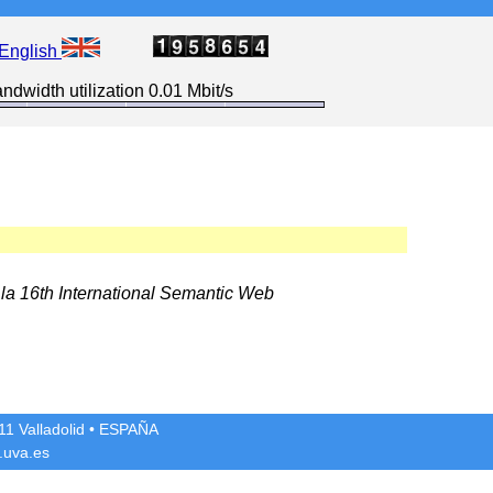
English
ndwidth utilization 0.01 Mbit/s
 la 16th International Semantic Web
1 Valladolid
• ESPAÑA
.uva.es