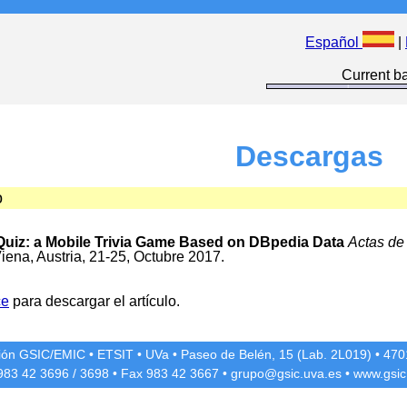
Español
|
Current ba
Descargas
o
Quiz: a Mobile Trivia Game Based on DBpedia Data
Actas de
ena, Austria, 21-25, Octubre 2017.
ce
para descargar el artículo.
ción GSIC/EMIC
•
ETSIT
•
UVa
•
Paseo de Belén, 15 (Lab. 2L019)
•
4701
 983 42
3696
/
3698
• Fax 983 42
3667
•
grupo@gsic.uva.es
•
www.gsic