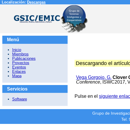
Localización:
Descargas
Menú
Inicio
Miembros
Publicaciones
Descargando el artícul
Proyectos
Eventos
Enlaces
Mapa
Vega Gorgojo, G.
Clover 
Conference
, ISWC2017, Vi
Servicios
Pulse en el
siguiente enla
Software
Grupo de Investiga
Tel.