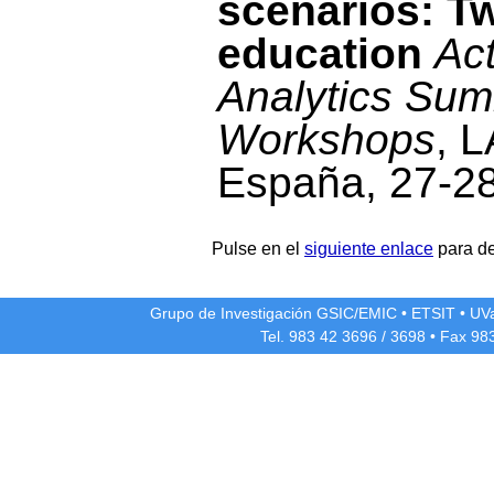
scenarios: T
education
Ac
Analytics Sum
Workshops
, 
España, 27-28
Pulse en el
siguiente enlace
para de
Grupo de Investigación GSIC/EMIC
•
ETSIT
•
UV
Tel. 983 42
3696
/
3698
• Fax 98