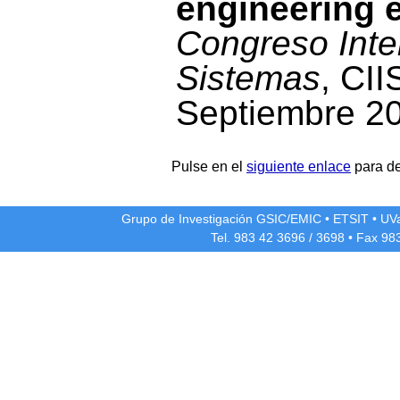
engineering 
Congreso Inte
Sistemas
, CII
Septiembre 2
Pulse en el
siguiente enlace
para de
Grupo de Investigación GSIC/EMIC
•
ETSIT
•
UV
Tel. 983 42
3696
/
3698
• Fax 98