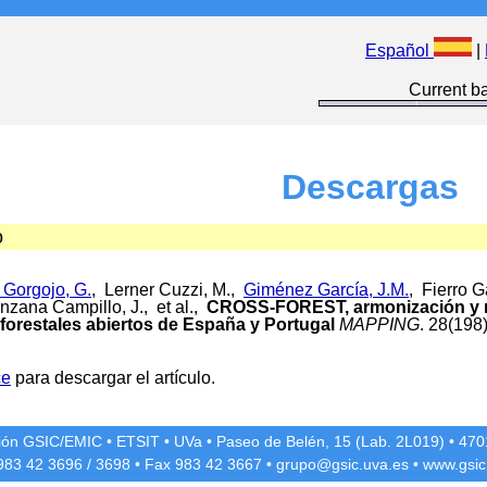
Español
|
Current ba
Descargas
o
 Gorgojo, G.
, Lerner Cuzzi, M.,
Giménez García, J.M.
, Fierro G
enzana Campillo, J., et al.,
CROSS-FOREST, armonización y m
 forestales abiertos de España y Portugal
MAPPING
. 28(198
ce
para descargar el artículo.
ción GSIC/EMIC
•
ETSIT
•
UVa
•
Paseo de Belén, 15 (Lab. 2L019)
•
4701
 983 42
3696
/
3698
• Fax 983 42
3667
•
grupo@gsic.uva.es
•
www.gsic