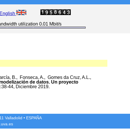
English
ndwidth utilization 0.01 Mbit/s
arcía, B., Fonseca, A., Gomes da Cruz, A.L.,
odelización de datos. Un proyecto
):38-44, Diciembre 2019.
1 Valladolid
• ESPAÑA
.uva.es