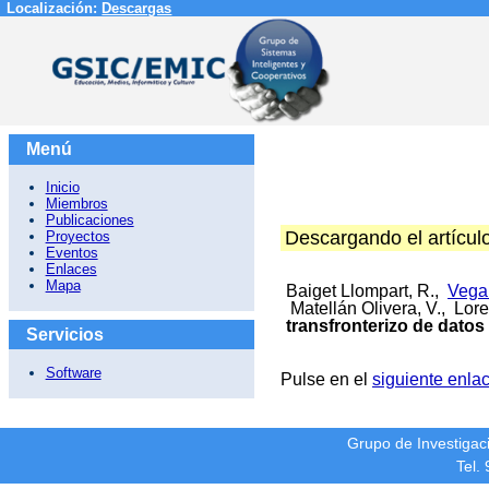
Localización:
Descargas
Menú
Inicio
Miembros
Publicaciones
Descargando el artícul
Proyectos
Eventos
Enlaces
Mapa
Baiget Llompart, R.,
Vega
Matellán Olivera, V., Lor
transfronterizo de datos
Servicios
Software
Pulse en el
siguiente enla
Grupo de Investiga
Tel.