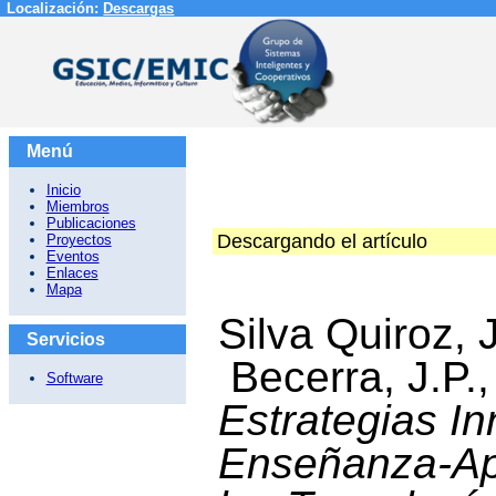
Localización:
Descargas
Menú
Inicio
Miembros
Publicaciones
Descargando el artículo
Proyectos
Eventos
Enlaces
Mapa
Silva Quiroz, 
Servicios
Becerra, J.P.
Software
Estrategias I
Enseñanza-Ap