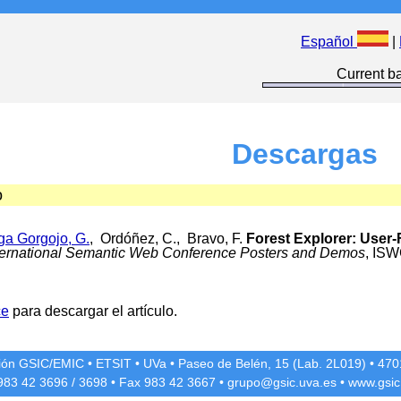
Español
|
Current ba
Descargas
o
ga Gorgojo, G.
, Ordóñez, C., Bravo, F.
Forest Explorer: User-
nternational Semantic Web Conference Posters and Demos
, ISW
ce
para descargar el artículo.
ción GSIC/EMIC
•
ETSIT
•
UVa
•
Paseo de Belén, 15 (Lab. 2L019)
•
4701
 983 42
3696
/
3698
• Fax 983 42
3667
•
grupo@gsic.uva.es
•
www.gsic