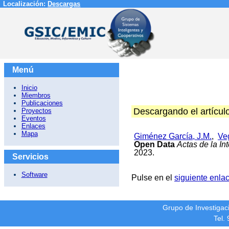
Localización:
Descargas
Menú
Inicio
Miembros
Publicaciones
Descargando el artícul
Proyectos
Eventos
Enlaces
Mapa
Giménez García, J.M.
,
Ve
Open Data
Actas de la I
2023.
Servicios
Software
Pulse en el
siguiente enla
Grupo de Investiga
Tel.