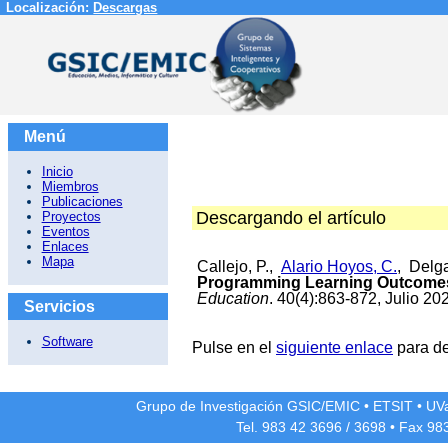
Localización:
Descargas
Menú
Inicio
Miembros
Publicaciones
Descargando el artículo
Proyectos
Eventos
Enlaces
Mapa
Callejo, P.,
Alario Hoyos, C.
, Delg
Programming Learning Outcomes 
Education
. 40(4):863-872, Julio 20
Servicios
Software
Pulse en el
siguiente enlace
para de
Grupo de Investigación GSIC/EMIC
•
ETSIT
•
UV
Tel. 983 42
3696
/
3698
• Fax 98