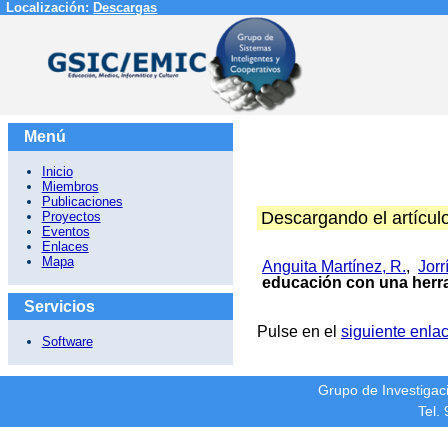
Localización:
Descargas
Menú
Inicio
Miembros
Publicaciones
Descargando el artícul
Proyectos
Eventos
Enlaces
Mapa
Anguita Martínez, R.
,
Jorr
educación con una herra
Servicios
Pulse en el
siguiente enla
Software
Grupo de Investiga
Tel.