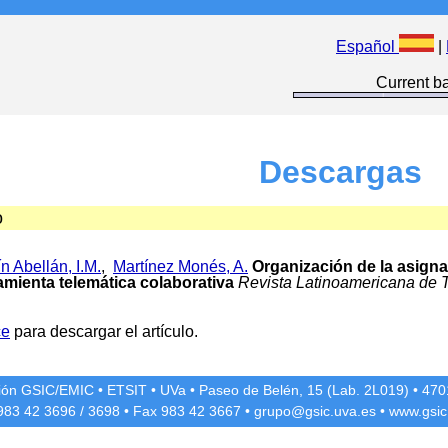
Español
|
Current ba
Descargas
o
ín Abellán, I.M.
,
Martínez Monés, A.
Organización de la asigna
mienta telemática colaborativa
Revista Latinoamericana de 
ce
para descargar el artículo.
ción GSIC/EMIC
•
ETSIT
•
UVa
•
Paseo de Belén, 15 (Lab. 2L019)
•
4701
 983 42
3696
/
3698
• Fax 983 42
3667
•
grupo@gsic.uva.es
•
www.gsic