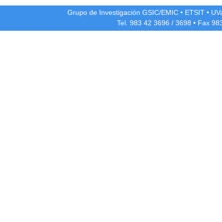
Grupo de Investigación GSIC/EMIC
•
ETSIT
•
UV
Tel. 983 42
3696
/
3698
• Fax 98