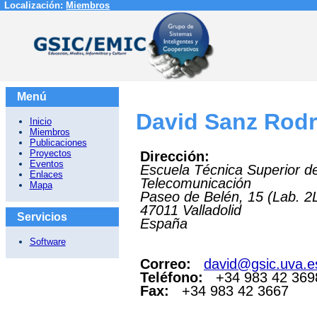
Localización:
Miembros
Menú
David Sanz Rodr
Inicio
Miembros
Publicaciones
Proyectos
Dirección:
Eventos
Escuela Técnica Superior d
Enlaces
Telecomunicación
Mapa
Paseo de Belén, 15 (Lab. 2
47011
Valladolid
Servicios
España
Software
Correo:
david@gsic.uva.e
Teléfono:
+34 983 42 369
Fax:
+34 983 42 3667