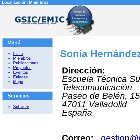
Localización:
Miembros
Menú
Sonia Hernández
Inicio
Miembros
Publicaciones
Proyectos
Dirección:
Eventos
Escuela Técnica Su
Enlaces
Mapa
Telecomunicación
Paseo de Belén, 15
Servicios
47011
Valladolid
Software
España
Correo:
gestion@g