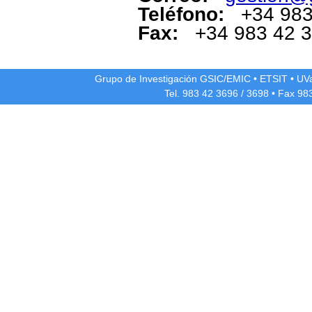
Teléfono:
+34 983
Fax:
+34 983 42 
Grupo de Investigación GSIC/EMIC
•
ETSIT
•
UV
Tel. 983 42
3696
/
3698
• Fax 98