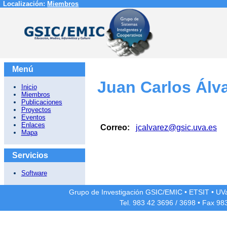
Localización:
Miembros
Menú
Juan Carlos Álva
Inicio
Miembros
Publicaciones
Proyectos
Eventos
Enlaces
Correo:
jcalvarez@gsic.uva.es
Mapa
Servicios
Software
Grupo de Investigación GSIC/EMIC
•
ETSIT
•
UV
Tel. 983 42
3696
/
3698
• Fax 98