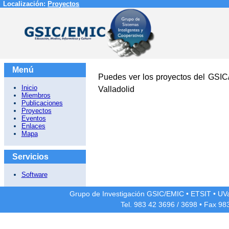
Localización:
Proyectos
Menú
Puedes ver los proyectos del GSI
Inicio
Valladolid
Miembros
Publicaciones
Proyectos
Eventos
Enlaces
Mapa
Servicios
Software
Grupo de Investigación GSIC/EMIC
•
ETSIT
•
UV
Tel. 983 42
3696
/
3698
• Fax 98