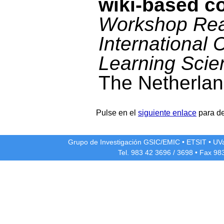
wiki-based c
Workshop Rea
International 
Learning Scie
The Netherlan
Pulse en el
siguiente enlace
para de
Grupo de Investigación GSIC/EMIC
•
ETSIT
•
UV
Tel. 983 42
3696
/
3698
• Fax 98