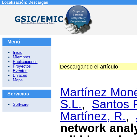
Localización:
Descargas
Menú
Inicio
Miembros
Publicaciones
Descargando el artículo
Proyectos
Eventos
Enlaces
Mapa
Martínez Moné
Servicios
S.L.
,
Santos 
Software
Martínez, R.
,
network analy