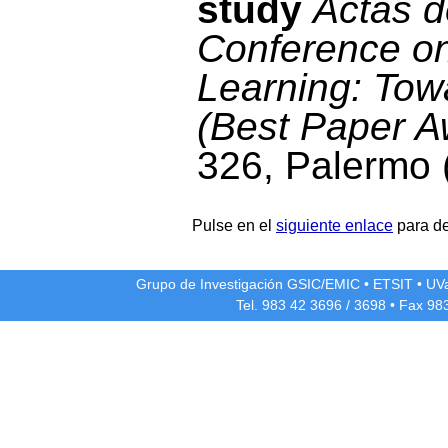
study
Actas d
Conference o
Learning: Tow
(Best Paper A
326, Palermo (
Pulse en el
siguiente enlace
para de
Grupo de Investigación GSIC/EMIC
•
ETSIT
•
UV
Tel. 983 42
3696
/
3698
• Fax 98