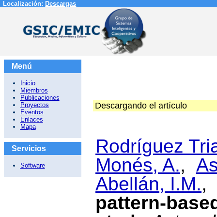
Localización:
Descargas
Menú
Inicio
Miembros
Publicaciones
Descargando el artículo
Proyectos
Eventos
Enlaces
Mapa
Rodríguez Tri
Servicios
Monés, A.
,
As
Software
Abellán, I.M.
pattern-base