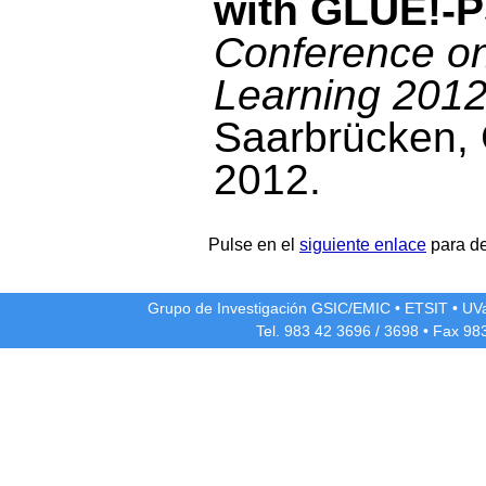
with GLUE!-
Conference o
Learning 201
Saarbrücken,
2012.
Pulse en el
siguiente enlace
para de
Grupo de Investigación GSIC/EMIC
•
ETSIT
•
UV
Tel. 983 42
3696
/
3698
• Fax 98