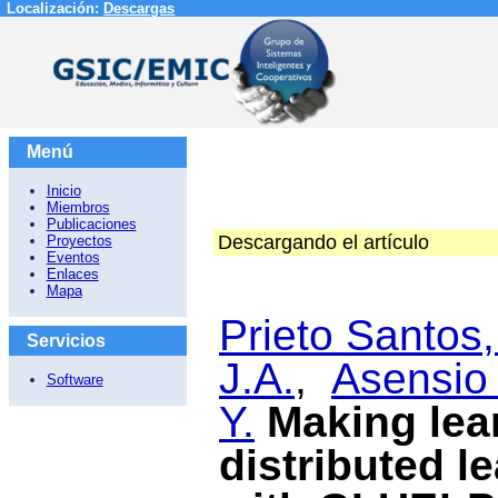
Localización:
Descargas
Menú
Inicio
Miembros
Publicaciones
Descargando el artículo
Proyectos
Eventos
Enlaces
Mapa
Prieto Santos,
Servicios
J.A.
,
Asensio 
Software
Y.
Making lea
distributed l