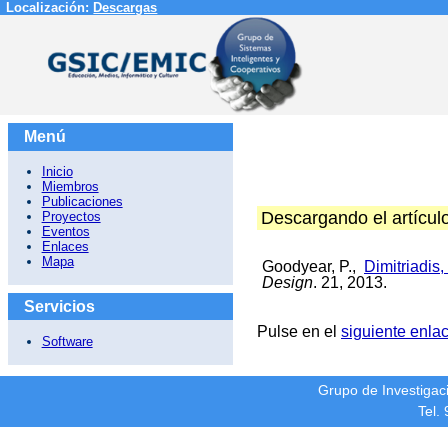
Localización:
Descargas
Menú
Inicio
Miembros
Publicaciones
Descargando el artícul
Proyectos
Eventos
Enlaces
Mapa
Goodyear, P.,
Dimitriadis,
Design
. 21, 2013.
Servicios
Pulse en el
siguiente enla
Software
Grupo de Investiga
Tel.