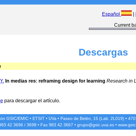
Español
|
Current ba
Descargas
o
 Y.
In medias res: reframing design for learning
Research in L
ce
para descargar el artículo.
ción GSIC/EMIC
•
ETSIT
•
UVa
•
Paseo de Belén, 15 (Lab. 2L019)
•
4701
 983 42
3696
/
3698
• Fax 983 42
3667
•
grupo@gsic.uva.es
•
www.gsic