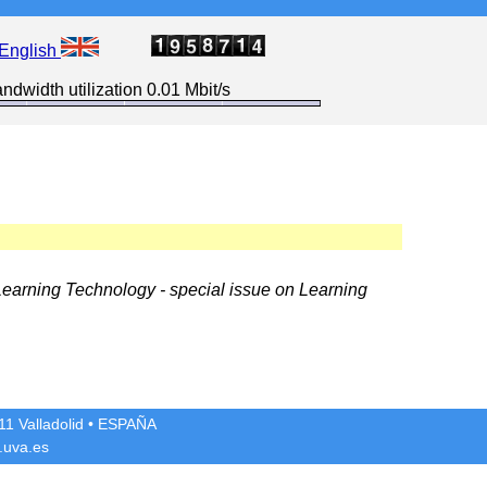
English
ndwidth utilization 0.01 Mbit/s
earning Technology - special issue on Learning
1 Valladolid
• ESPAÑA
.uva.es