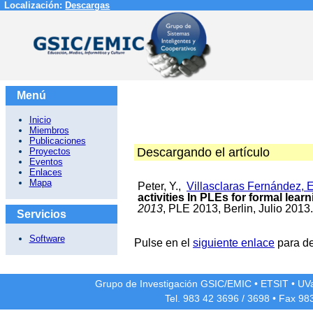
Localización:
Descargas
Menú
Inicio
Miembros
Publicaciones
Descargando el artículo
Proyectos
Eventos
Enlaces
Mapa
Peter, Y.,
Villasclaras Fernández, 
activities In PLEs for formal lear
2013
, PLE 2013, Berlin, Julio 2013.
Servicios
Software
Pulse en el
siguiente enlace
para de
Grupo de Investigación GSIC/EMIC
•
ETSIT
•
UV
Tel. 983 42
3696
/
3698
• Fax 98