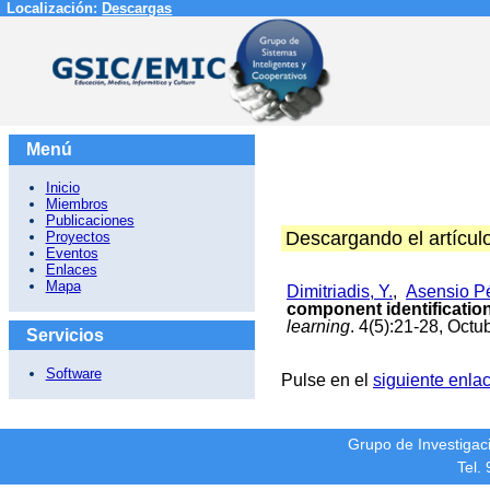
Localización:
Descargas
Menú
Inicio
Miembros
Publicaciones
Descargando el artícul
Proyectos
Eventos
Enlaces
Mapa
Dimitriadis, Y.
,
Asensio Pér
component identificatio
learning
. 4(5):21-28, Octu
Servicios
Software
Pulse en el
siguiente enla
Grupo de Investiga
Tel.