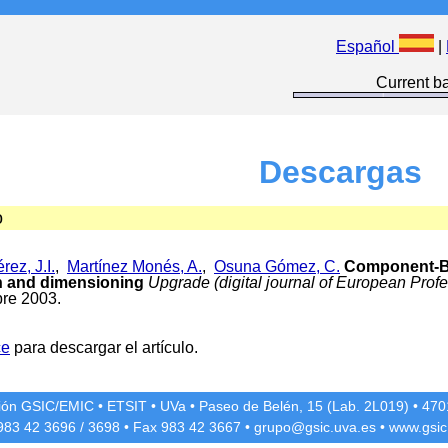
Español
|
Current ba
Descargas
o
ez, J.I.
,
Martínez Monés, A.
,
Osuna Gómez, C.
Component-B
n and dimensioning
Upgrade (digital journal of European Profes
bre 2003.
ce
para descargar el artículo.
ción GSIC/EMIC
•
ETSIT
•
UVa
•
Paseo de Belén, 15 (Lab. 2L019)
•
4701
 983 42
3696
/
3698
• Fax 983 42
3667
•
grupo@gsic.uva.es
•
www.gsic