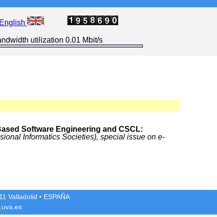
English
ndwidth utilization 0.01 Mbit/s
ased Software Engineering and CSCL:
ional Informatics Societies), special issue on e-
1 Valladolid
• ESPAÑA
.uva.es