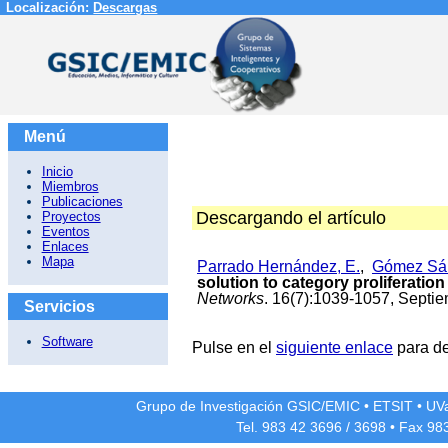
Localización:
Descargas
Menú
Inicio
Miembros
Publicaciones
Descargando el artículo
Proyectos
Eventos
Enlaces
Mapa
Parrado Hernández, E.
,
Gómez Sán
solution to category proliferat
Networks
. 16(7):1039-1057, Septi
Servicios
Software
Pulse en el
siguiente enlace
para de
Grupo de Investigación GSIC/EMIC
•
ETSIT
•
UV
Tel. 983 42
3696
/
3698
• Fax 98