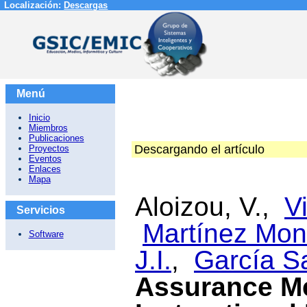
Localización:
Descargas
Menú
Inicio
Miembros
Publicaciones
Descargando el artículo
Proyectos
Eventos
Enlaces
Mapa
Aloizou, V.,
V
Servicios
Martínez Mon
Software
J.I.
,
García Sa
Assurance M