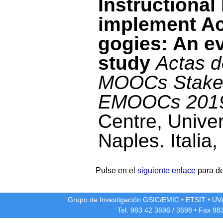
Instructional
implement Ac
gogies: An e
study
Actas d
MOOCs Stakeh
EMOOCs 201
Centre, Univer
Naples. Italia
Pulse en el
siguiente enlace
para de
Grupo de Investigación GSIC/EMIC
•
ETSIT
•
UV
Tel. 983 42
3696
/
3698
• Fax 98