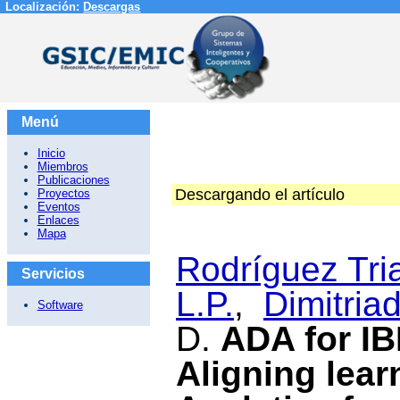
Localización:
Descargas
Menú
Inicio
Miembros
Publicaciones
Descargando el artículo
Proyectos
Eventos
Enlaces
Mapa
Rodríguez Tri
Servicios
L.P.
,
Dimitriad
Software
D.
ADA for IB
Aligning lea