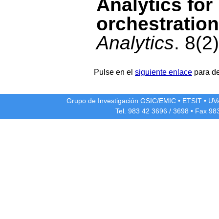
Analytics for
orchestration
Analytics
. 8(2
Pulse en el
siguiente enlace
para de
Grupo de Investigación GSIC/EMIC
•
ETSIT
•
UV
Tel. 983 42
3696
/
3698
• Fax 98