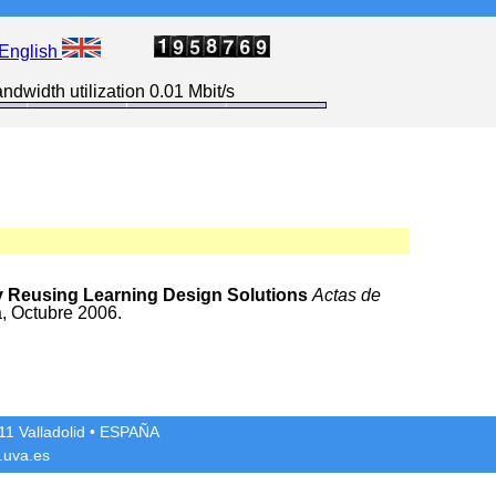
English
ndwidth utilization 0.01 Mbit/s
y Reusing Learning Design Solutions
Actas de
a, Octubre 2006.
1 Valladolid
• ESPAÑA
.uva.es