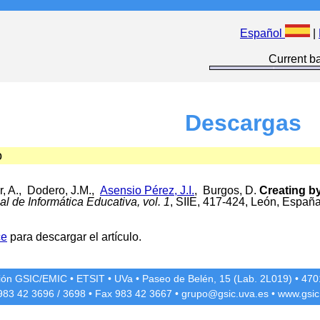
Español
|
Current ba
Descargas
o
r, A., Dodero, J.M.,
Asensio Pérez, J.I.
, Burgos, D.
Creating b
al de Informática Educativa, vol. 1
, SIIE, 417-424, León, Españ
ce
para descargar el artículo.
ción GSIC/EMIC
•
ETSIT
•
UVa
•
Paseo de Belén, 15 (Lab. 2L019)
•
4701
 983 42
3696
/
3698
• Fax 983 42
3667
•
grupo@gsic.uva.es
•
www.gsic