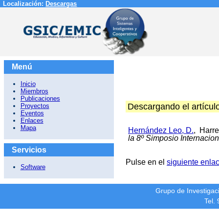
Localización:
Descargas
Menú
Inicio
Miembros
Publicaciones
Descargando el artícul
Proyectos
Eventos
Enlaces
Mapa
Hernández Leo, D.
, Harre
la 8º Simposio Internacion
Servicios
Pulse en el
siguiente enla
Software
Grupo de Investiga
Tel.