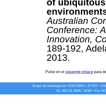
of ubiquitous
environment
Australian Co
Conference: A
Innovation, Co
189-192, Adel
2013.
Pulse en el
siguiente enlace
para de
Grupo de Investigación GSIC/EMIC
•
ETSIT
•
UV
Tel. 983 42
3696
/
3698
• Fax 98