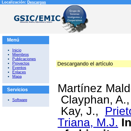
Localización:
Descargas
Menú
Inicio
Miembros
Publicaciones
Descargando el artículo
Proyectos
Eventos
Enlaces
Mapa
Martínez Mal
Servicios
Clayphan, A.
Software
Kay, J.,
Priet
Triana, M.J.
I