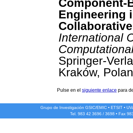
Component-B
Engineering 
Collaborativ
International
Computationa
Springer-Verl
Kraków, Polan
Pulse en el
siguiente enlace
para de
Grupo de Investigación GSIC/EMIC
•
ETSIT
•
UV
Tel. 983 42
3696
/
3698
• Fax 98