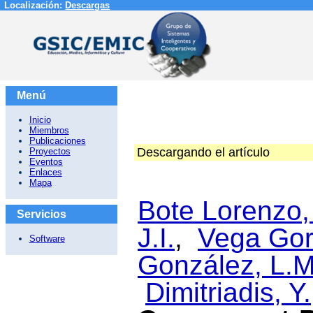
Localización:
Descargas
Menú
Inicio
Miembros
Publicaciones
Descargando el artículo
Proyectos
Eventos
Enlaces
Mapa
Bote Lorenzo,
Servicios
J.I.
,
Vega Gor
Software
González, L.M
Dimitriadis, Y.