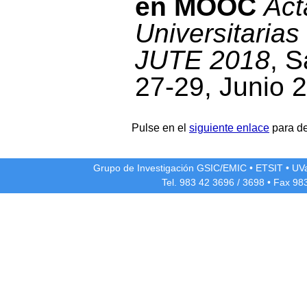
en MOOC
Act
Universitarias
JUTE 2018
, 
27-29, Junio 
Pulse en el
siguiente enlace
para de
Grupo de Investigación GSIC/EMIC
•
ETSIT
•
UV
Tel. 983 42
3696
/
3698
• Fax 98