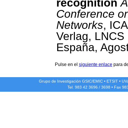
recognition
A
Conference on 
Networks
, IC
Verlag, LNCS 
España, Agos
Pulse en el
siguiente enlace
para de
Grupo de Investigación GSIC/EMIC
•
ETSIT
•
UV
Tel. 983 42
3696
/
3698
• Fax 98