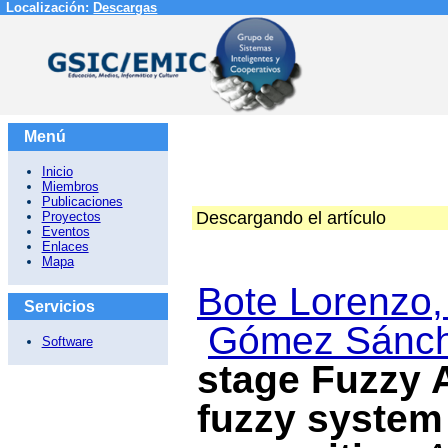
Localización:
Descargas
Menú
Inicio
Miembros
Publicaciones
Descargando el artículo
Proyectos
Eventos
Enlaces
Mapa
Bote Lorenzo,
Servicios
Gómez Sánch
Software
stage Fuzzy
fuzzy system 