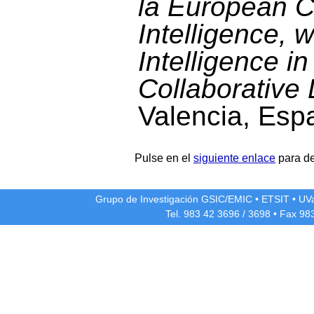
la European Co
Intelligence, w
Intelligence 
Collaborative
Valencia, Esp
Pulse en el
siguiente enlace
para de
Grupo de Investigación GSIC/EMIC
•
ETSIT
•
UV
Tel. 983 42
3696
/
3698
• Fax 98