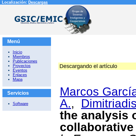
Localización:
Descargas
Menú
Inicio
Miembros
Publicaciones
Descargando el artículo
Proyectos
Eventos
Enlaces
Mapa
Marcos García
Servicios
A.
,
Dimitriadis
Software
the analysis o
collaborativ