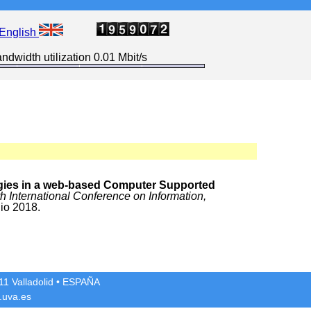
English
ndwidth utilization 0.01 Mbit/s
gies in a web-based Computer Supported
th International Conference on Information,
lio 2018.
1 Valladolid
• ESPAÑA
.uva.es