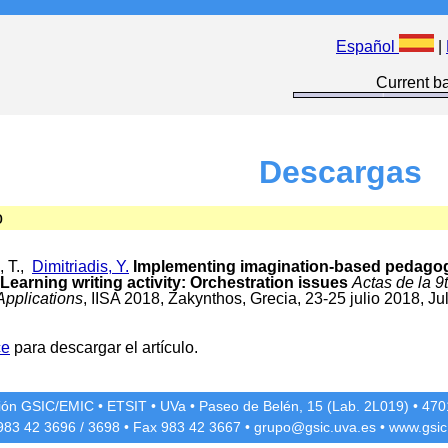
Español
|
Current ba
Descargas
o
, T.,
Dimitriadis, Y.
Implementing imagination-based pedago
earning writing activity: Orchestration issues
Actas de la 9
Applications
, IISA 2018, Zakynthos, Grecia, 23-25 julio 2018, Ju
ce
para descargar el artículo.
ción GSIC/EMIC
•
ETSIT
•
UVa
•
Paseo de Belén, 15 (Lab. 2L019)
•
4701
 983 42
3696
/
3698
• Fax 983 42
3667
•
grupo@gsic.uva.es
•
www.gsic