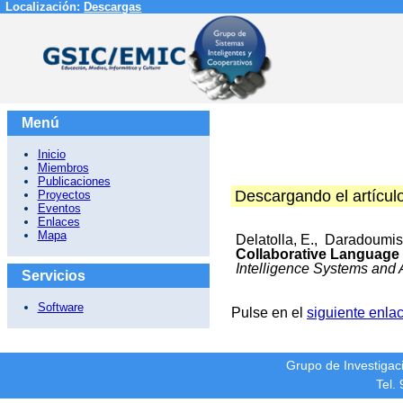
Localización:
Descargas
Menú
Inicio
Miembros
Publicaciones
Descargando el artícul
Proyectos
Eventos
Enlaces
Mapa
Delatolla, E., Daradoumis
Collaborative Language L
Intelligence Systems and 
Servicios
Software
Pulse en el
siguiente enla
Grupo de Investiga
Tel.