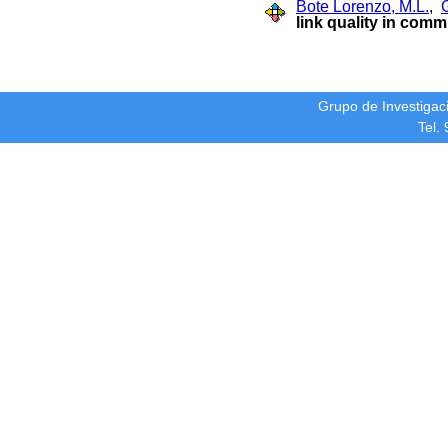
Bote Lorenzo, M.L.
,
link quality in com
Grupo de Investiga
Tel.