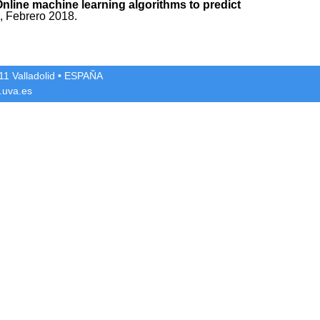
nline machine learning algorithms to predict
, Febrero 2018.
1 Valladolid
• ESPAÑA
.uva.es