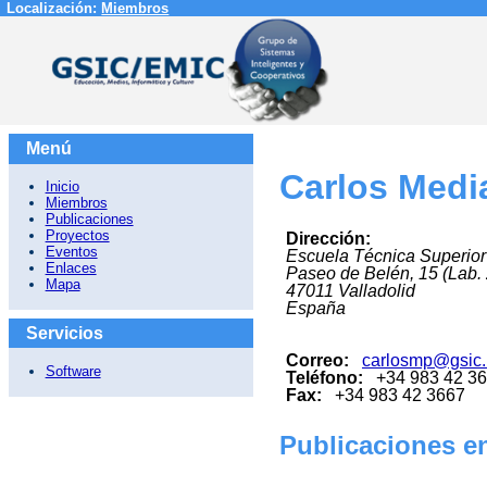
Localización:
Miembros
Menú
Carlos Media
Inicio
Miembros
Publicaciones
Proyectos
Dirección:
Eventos
Escuela Técnica Superior
Enlaces
Paseo de Belén, 15 (Lab.
Mapa
47011
Valladolid
España
Servicios
Correo:
carlosmp@gsic.
Software
Teléfono:
+34 983 42 3
Fax:
+34 983 42 3667
Publicaciones en