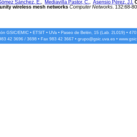
Gómez Sánchez, E.
,
Mediavilla Pastor, C.
,
Asensio Pérez, J.I.
O
munity wireless mesh networks
Computer Networks
. 132:68-80
ción GSIC/EMIC
•
ETSIT
•
UVa
•
Paseo de Belén, 15 (Lab. 2L019)
•
4701
 983 42
3696
/
3698
• Fax 983 42
3667
•
grupo@gsic.uva.es
•
www.gsic