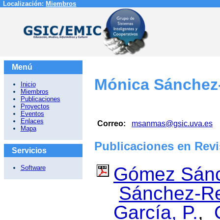
Localización:
Miembros
Menú
Mónica Sánchez
Inicio
Miembros
Publicaciones
Proyectos
Eventos
Enlaces
Correo:
msanmas@gsic.uva.es
Mapa
Publicaciones en Revi
Servicios
Gómez Sánc
Software
Sánchez-Re
García, P.
,