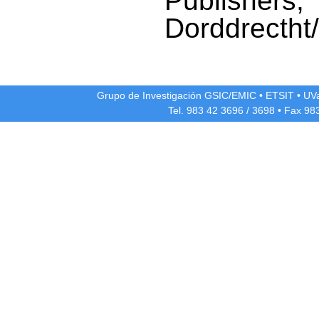
Publishers,
Dorddrectht
Grupo de Investigación GSIC/EMIC
•
ETSIT
•
UV
Tel. 983 42
3696
/
3698
• Fax 98