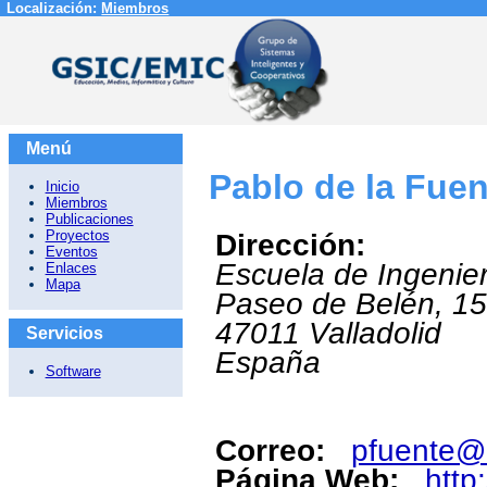
Localización:
Miembros
Menú
Pablo de la Fue
Inicio
Miembros
Publicaciones
Proyectos
Dirección:
Eventos
Escuela de Ingenier
Enlaces
Mapa
Paseo de Belén, 15
47011
Valladolid
Servicios
España
Software
Correo:
pfuente@i
Página Web:
http