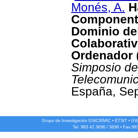
Monés, A.
H
Componente
Dominio de
Colaborati
Ordenador 
Simposio de
Telecomuni
España, Sep
Grupo de Investigación GSIC/EMIC
•
ETSIT
•
UV
Tel. 983 42
3696
/
3698
• Fax 98