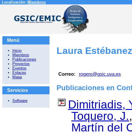
Localización:
Miembros
Menú
Laura Estébane
Inicio
Miembros
Publicaciones
Proyectos
Eventos
Enlaces
Correo:
rogero@gsic.uva.es
Mapa
Publicaciones en Con
Servicios
Dimitriadis, 
Software
Toquero, J.
Martín del 