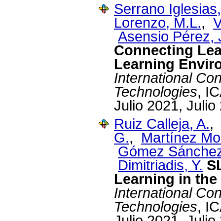
Serrano Iglesias,
Lorenzo, M.L.
,
V
Asensio Pérez, J
Connecting Lea
Learning Envir
International C
Technologies
, I
Julio 2021, Julio
Ruiz Calleja, A.
G.
,
Martínez Mo
Gómez Sánchez
Dimitriadis, Y.
S
Learning in the
International C
Technologies
, I
Julio 2021, Julio