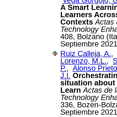
A Smart Learni
Learners Acros
Contexts
Actas 
Technology Enha
408, Bolzano (It
Septiembre 2021
Ruiz Calleja, A.
Lorenzo, M.L.
,
S
P.
,
Alonso Prieto
J.I.
Orchestrati
situation about
Learn
Actas de 
Technology Enha
336, Bozen-Bolza
Septiembre 2021