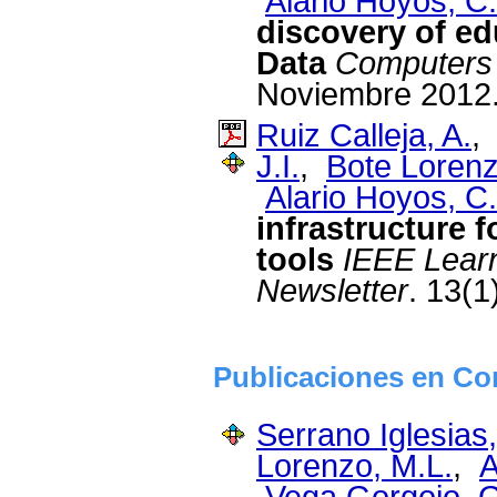
Alario Hoyos, C.
discovery of ed
Data
Computers 
Noviembre 2012
Ruiz Calleja, A.
J.I.
,
Bote Lorenz
Alario Hoyos, C.
infrastructure f
tools
IEEE Lear
Newsletter
. 13(1
Publicaciones en Con
Serrano Iglesias,
Lorenzo, M.L.
,
A
Vega Gorgojo, 