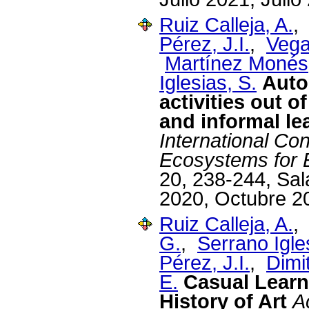
Ruiz Calleja, A.
Pérez, J.I.
,
Vega
Martínez Monés,
Iglesias, S.
Auto
activities out o
and informal le
International Co
Ecosystems for E
20, 238-244, Sa
2020, Octubre 2
Ruiz Calleja, A.
G.
,
Serrano Igle
Pérez, J.I.
,
Dimit
E.
Casual Learn
History of Art
A