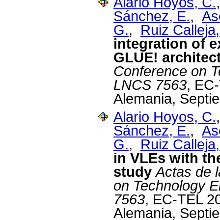
Alario Hoyos, C.
Sánchez, E.
,
As
G.
,
Ruiz Calleja,
integration of e
GLUE! architec
Conference on T
LNCS 7563
, EC
Alemania, Septi
Alario Hoyos, C.
Sánchez, E.
,
As
G.
,
Ruiz Calleja,
in VLEs with th
study
Actas de 
on Technology 
7563
, EC-TEL 2
Alemania, Septi