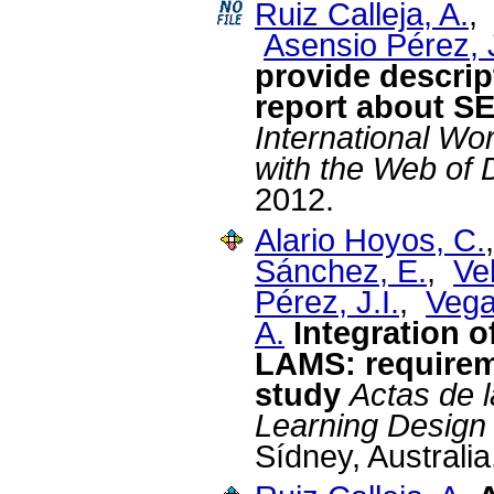
Ruiz Calleja, A.
,
Asensio Pérez, J
provide descrip
report about 
International Wo
with the Web of 
2012.
Alario Hoyos, C.
Sánchez, E.
,
Ve
Pérez, J.I.
,
Vega
A.
Integration o
LAMS: requirem
study
Actas de 
Learning Design
Sídney, Australi