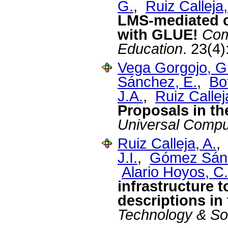
G.
,
Ruiz Calleja,
LMS-mediated co
with GLUE!
Com
Education
. 23(4)
Vega Gorgojo, G
Sánchez, E.
,
Bo
J.A.
,
Ruiz Callej
Proposals in t
Universal Compu
Ruiz Calleja, A.
J.I.
,
Gómez Sánc
Alario Hoyos, C.
infrastructure t
descriptions in
Technology & So