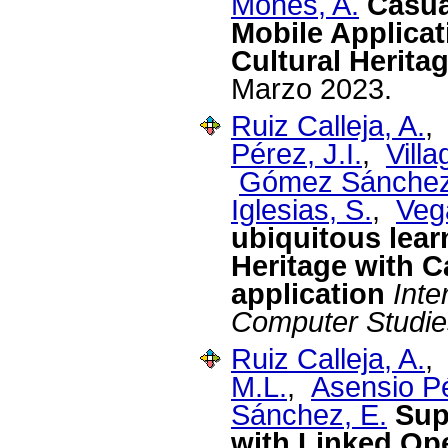
Monés, A.
Casua
Mobile Applicat
Cultural Herita
Marzo 2023.
Ruiz Calleja, A.
Pérez, J.I.
,
Villa
Gómez Sánchez
Iglesias, S.
,
Veg
ubiquitous lear
Heritage with C
application
Inte
Computer Studie
Ruiz Calleja, A.
M.L.
,
Asensio Pé
Sánchez, E.
Sup
with Linked Op