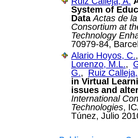
Ruiz Calleja, A.
System of Educa
Data
Actas de la
Consortium at t
Technology Enha
70979-84, Barce
Alario Hoyos, C.
Lorenzo, M.L.
,
G
G.
,
Ruiz Calleja,
in Virtual Lear
issues and alte
International C
Technologies
, I
Túnez, Julio 201