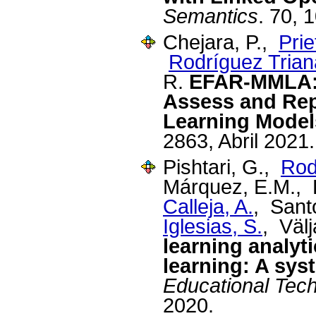
Semantics
. 70, 
Chejara, P.,
Prie
Rodríguez Trian
R.
EFAR-MMLA: 
Assess and Repo
Learning Mode
2863, Abril 2021.
Pishtari, G.,
Rod
Márquez, E.M., 
Calleja, A.
, Sant
Iglesias, S.
, Välj
learning analyt
learning: A sys
Educational Tec
2020.