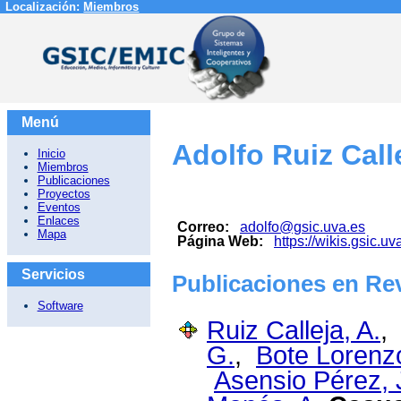
Localización:
Miembros
Menú
Adolfo Ruiz Call
Inicio
Miembros
Publicaciones
Proyectos
Eventos
Enlaces
Correo:
adolfo@gsic.uva.es
Mapa
Página Web:
https://wikis.gsic.uv
Servicios
Publicaciones en Rev
Software
Ruiz Calleja, A.
G.
,
Bote Lorenz
Asensio Pérez, J