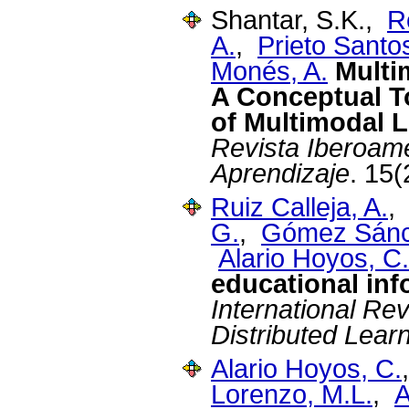
Shantar, S.K.,
R
A.
,
Prieto Santos
Monés, A.
Multi
A Conceptual T
of Multimodal L
Revista Iberoame
Aprendizaje
. 15(
Ruiz Calleja, A.
G.
,
Gómez Sánc
Alario Hoyos, C.
educational in
International Re
Distributed Lear
Alario Hoyos, C.
Lorenzo, M.L.
,
A