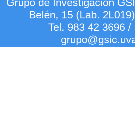
Grupo de Investigación G
Belén, 15 (Lab. 2L019
Tel. 983 42
3696
/
grupo@gsic.uv