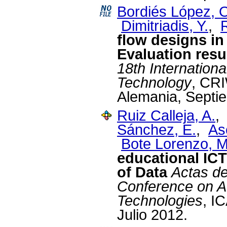
Bordiés López, 
Dimitriadis, Y.
,
R
flow designs i
Evaluation resu
18th Internation
Technology
, CR
Alemania, Septi
Ruiz Calleja, A.
Sánchez, E.
,
As
Bote Lorenzo, M
educational ICT
of Data
Actas de
Conference on A
Technologies
, I
Julio 2012.