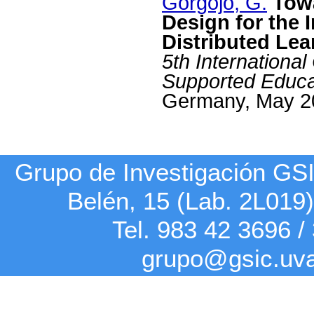
Gorgojo, G.
Tow
Design for the I
Distributed Le
5th Internationa
Supported Educ
Germany, May 2
Grupo de Investigación G
Belén, 15 (Lab. 2L019
Tel. 983 42
3696
/
grupo@gsic.uv