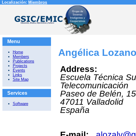
Localización:
Miembros
Menu
Angélica Lozano
Home
Members
Publications
Projects
Address:
Events
Links
Escuela Técnica Su
Site Map
Telecomunicación
Paseo de Belén, 15
Services
47011
Valladolid
Software
España
E-mail:
alozalv@g