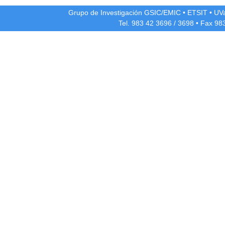
Grupo de Investigación GSIC/EMIC
•
ETSIT
•
UV
Tel. 983 42
3696
/
3698
• Fax 98