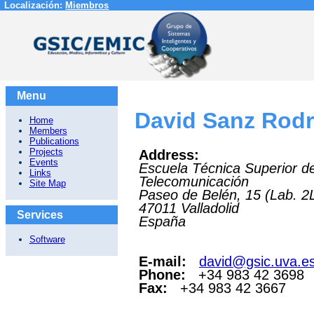
Localización:
Miembros
Menu
David Sanz Rodr
Home
Members
Publications
Projects
Address:
Events
Escuela Técnica Superior d
Links
Telecomunicación
Site Map
Paseo de Belén, 15 (Lab. 2
47011
Valladolid
Services
España
Software
E-mail:
david@gsic.uva.e
Phone:
+34 983 42 3698
Fax:
+34 983 42 3667