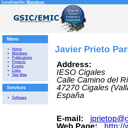
Localización:
Miembros
Menu
Javier Prieto Par
Home
Members
Publications
Projects
Address:
Events
IESO Cigales
Links
Site Map
Calle Camino del Rí
47270
Cigales (Vall
Services
España
Software
E-mail:
jprietop@g
Web Page:
http:/