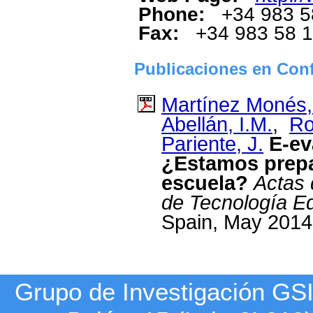
Phone:
+34 983 5
Fax:
+34 983 58 
Publicaciones en Con
Martínez Monés,
Abellán, I.M.
,
Ro
Pariente, J.
E-ev
¿Estamos prepar
escuela?
Actas 
de Tecnología E
Spain, May 2014
Grupo de Investigación G