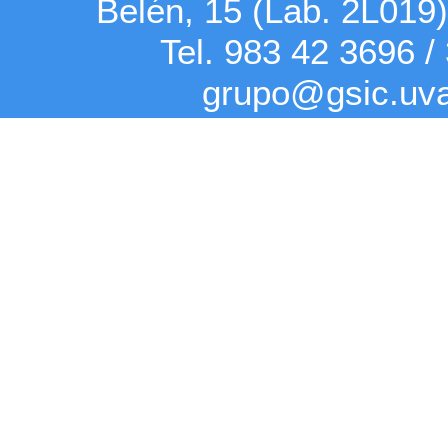
Belén, 15 (Lab. 2L019
Tel. 983 42
3696
/
grupo@gsic.uv