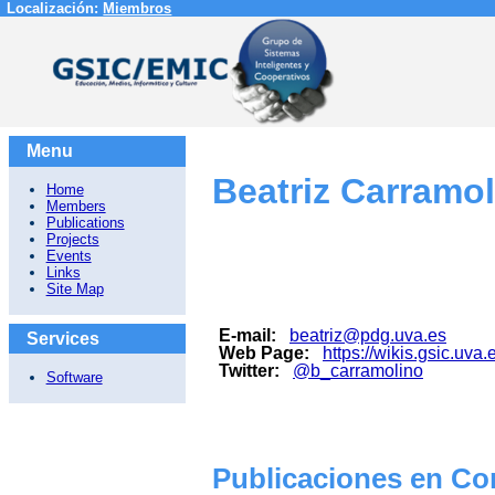
Localización:
Miembros
Menu
Beatriz Carramol
Home
Members
Publications
Projects
Events
Links
Site Map
E-mail:
beatriz@pdg.uva.es
Services
Web Page:
https://wikis.gsic.uva
Twitter:
@b_carramolino
Software
Publicaciones en Con