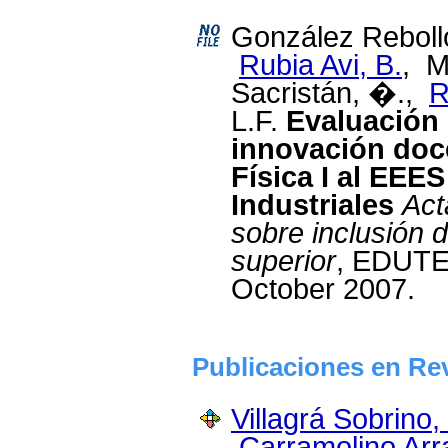
González Rebol
Rubia Avi, B.
, M
Sacristán, �.,
R
L.F.
Evaluación 
innovación doce
Física I al EEE
Industriales
Act
sobre inclusión d
superior
, EDUTEC
October 2007.
Publicaciones en Re
Villagrá Sobrino,
Carramolino Arr