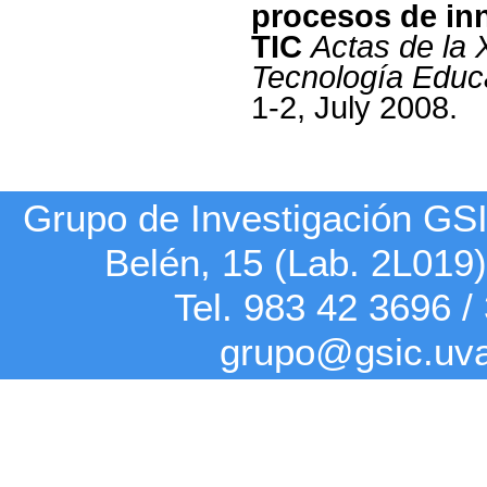
procesos de inn
TIC
Actas de la 
Tecnología Educ
1-2, July 2008.
Grupo de Investigación G
Belén, 15 (Lab. 2L019
Tel. 983 42
3696
/
grupo@gsic.uv