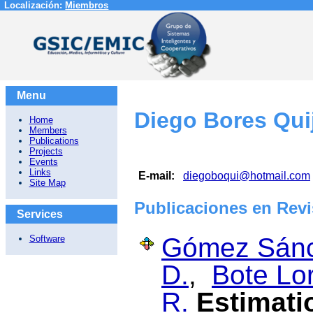
Localización:
Miembros
Menu
Diego Bores Qui
Home
Members
Publications
Projects
Events
Links
E-mail:
diegoboqui@hotmail.com
Site Map
Publicaciones en Revi
Services
Gómez Sánc
Software
D.
,
Bote Lo
R.
Estimati