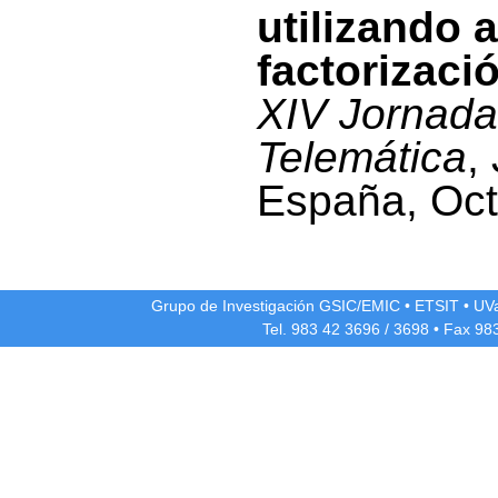
utilizando 
factorizaci
XIV Jornada
Telemática
,
España, Oct
Grupo de Investigación GSIC/EMIC
•
ETSIT
•
UV
Tel. 983 42
3696
/
3698
• Fax 98