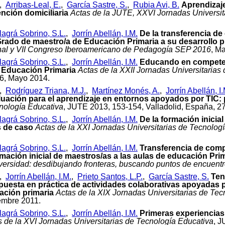
,
Arribas-Leal, E.
,
García Sastre, S.
,
Rubia Avi, B.
Aprendizaje
nción domiciliaria
Actas de la JUTE, XXVI Jornadas Universit
llagrá Sobrino, S.L.
,
Jorrín Abellán, I.M.
De la transferencia de
Grado de maestro/a de Educación Primaria a su desarrollo p
al y VII Congreso Iberoamericano de Pedagogía SEP 2016
, M
llagrá Sobrino, S.L.
,
Jorrín Abellán, I.M.
Educando en competenc
 Educación Primaria
Actas de la XXII Jornadas Universitarias
16, Mayo 2014.
,
Rodríguez Triana, M.J.
,
Martínez Monés, A.
,
Jorrín Abellán, I.
aluación para el aprendizaje en entornos apoyados por TI
cnología Educativa
, JUTE 2013, 153-154, Valladolid, España, 27
llagrá Sobrino, S.L.
,
Jorrín Abellán, I.M.
De la formación inicia
s de caso
Actas de la XXI Jornadas Universitarias de Tecnolog
llagrá Sobrino, S.L.
,
Jorrín Abellán, I.M.
Transferencia de compe
rmación inicial de maestros/as a las aulas de educación Pri
versidad: desdibujando fronteras, buscando puntos de encuent
,
Jorrín Abellán, I.M.
,
Prieto Santos, L.P.
,
García Sastre, S.
Ten
 puesta en práctica de actividades colaborativas apoyadas p
ación primaria
Actas de la XIX Jornadas Universitarias de Tec
embre 2011.
llagrá Sobrino, S.L.
,
Jorrín Abellán, I.M.
Primeras experiencias
s de la XVI Jornadas Universitarias de Tecnología Educativa
, J