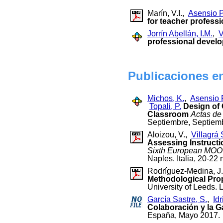
Marín, V.I.,
Asensio Pé
for teacher profess
Jorrín Abellán, I.M.
,
V
professional develo
Publicaciones e
Michos, K.
,
Asensio P
Topali, P.
Design of 
Classroom
Actas de
Septiembre, Septiem
Aloizou, V.,
Villagrá 
Assessing Instructi
Sixth European MOO
Naples. Italia, 20-22
Rodríguez-Medina, J
Methodological Pro
University of Leeds. 
García Sastre, S.
,
Id
Colaboración y la 
España, Mayo 2017.