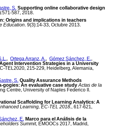
stre, S.
Supporting online collaborative design
5):571-587, 2018.
: Origins and implications in teachers
ve Education
. 9(3):14-33, Octubre 2013.
S.L.
,
Ortega Arranz, A.
,
Gómez Sánchez, E.
,
ent Intervention Strategies in a University
EC-TEL2020, 215-229, Heidelberg, Alemania,
astre, S.
Quality Assurance Methods
-gogies: An evaluative case study
Actas de la
g Centre, University of Naples Federico II.
ational Scaffolding for Learning Analytics: A
Enhanced Learning, EC-TEL 2018.
, 617-621,
ánchez, E.
Marco para el Análisis de la
keholders Summit
, EMOOCs 2017, Madrid,