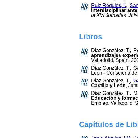
Ruiz Requies, I.
,
San
interdisciplinar ant
la XVI Jornadas Univ
Libros
Díaz González, T., Ro
aprendizajes experi
Valladolid, Spain, 20
Díaz González, T., Ga
León - Consejería de
Díaz González, T.,
Ga
Castilla y León
, Jun
Díaz González, T., M
Educación y formac
Empleo, Valladolid, 
Capítulos de Lib