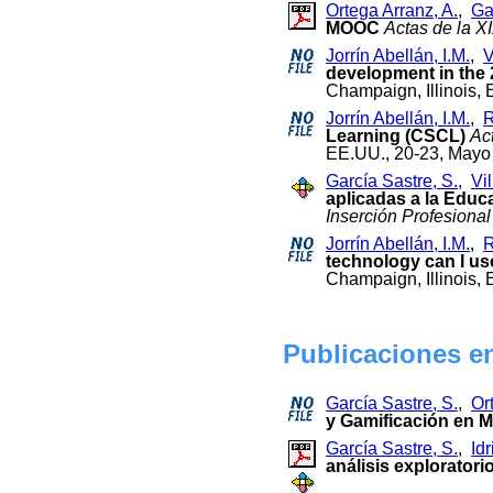
Ortega Arranz, A.
,
Ga
MOOC
Actas de la 
Jorrín Abellán, I.M.
,
V
development in the 
Champaign, Illinois,
Jorrín Abellán, I.M.
,
R
Learning (CSCL)
Act
EE.UU., 20-23, Mayo
García Sastre, S.
,
Vi
aplicadas a la Educ
Inserción Profesional
Jorrín Abellán, I.M.
,
R
technology can I us
Champaign, Illinois,
Publicaciones e
García Sastre, S.
,
Or
y Gamificación en
García Sastre, S.
,
Id
análisis exploratorio