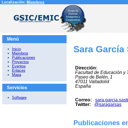
Localización:
Miembros
Menú
Sara García 
Inicio
Miembros
Publicaciones
Proyectos
Eventos
Dirección:
Enlaces
Facultad de Educación y 
Mapa
Paseo de Belén, 1
47011
Valladolid
España
Servicios
Software
Correo:
sara.garcia.sas
Twitter:
@saragarsas
Publicaciones en