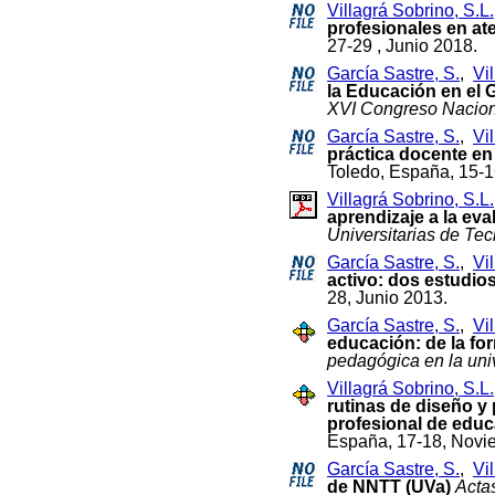
Villagrá Sobrino, S.L.
profesionales en ate
27-29 , Junio 2018.
García Sastre, S.
,
Vi
la Educación en el 
XVI Congreso Nacion
García Sastre, S.
,
Vi
práctica docente en
Toledo, España, 15-
Villagrá Sobrino, S.L.
aprendizaje a la ev
Universitarias de Te
García Sastre, S.
,
Vi
activo: dos estudio
28, Junio 2013.
García Sastre, S.
,
Vi
educación: de la fo
pedagógica en la uni
Villagrá Sobrino, S.L.
rutinas de diseño y
profesional de educ
España, 17-18, Novi
García Sastre, S.
,
Vi
de NNTT (UVa)
Acta