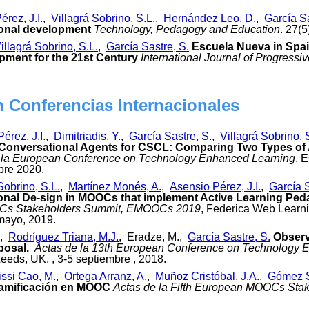
rez, J.I.
,
Villagrá Sobrino, S.L.
,
Hernández Leo, D.
,
García Sa
ional development
Technology, Pedagogy and Education
. 27(
illagrá Sobrino, S.L.
,
García Sastre, S.
Escuela Nueva in Spain
pment for the 21st Century
International Journal of Progressi
n Conferencias Internacionales
érez, J.I.
,
Dimitriadis, Y.
,
García Sastre, S.
,
Villagrá Sobrino, 
Conversational Agents for CSCL: Comparing Two Types of Ag
 la European Conference on Technology Enhanced Learning
, 
bre 2020.
Sobrino, S.L.
,
Martínez Monés, A.
,
Asensio Pérez, J.I.
,
García S
onal De-sign in MOOCs that implement Active Learning Peda
Cs Stakeholders Summit, EMOOCs 2019
, Federica Web Learnin
 mayo, 2019.
.,
Rodríguez Triana, M.J.
, Eradze, M.,
García Sastre, S.
Observ
posal.
Actas de la 13th European Conference on Technology 
Leeds, UK. , 3-5 septiembre , 2018.
rissi Cao, M.
,
Ortega Arranz, A.
,
Muñoz Cristóbal, J.A.
,
Gómez S
Gamificación en MOOC
Actas de la Fifth European MOOCs Sta