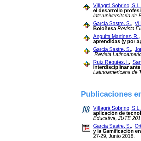
Villagrá Sobrino, S.L.
el desarrollo profe
Interuniversitaria de
García Sastre, S.
,
Vi
Boloñesa
Revista El
Anguita Martínez, R.
aprendidas (y por a
García Sastre, S.
,
Jor
Revista Latinoameri
Ruiz Requies, I.
,
San
interdisciplinar ant
Latinoamericana de 
Publicaciones e
Villagrá Sobrino, S.L.
aplicación de tecno
Educativa, JUTE 201
García Sastre, S.
,
Or
y la Gamificación 
27-29, Junio 2018.