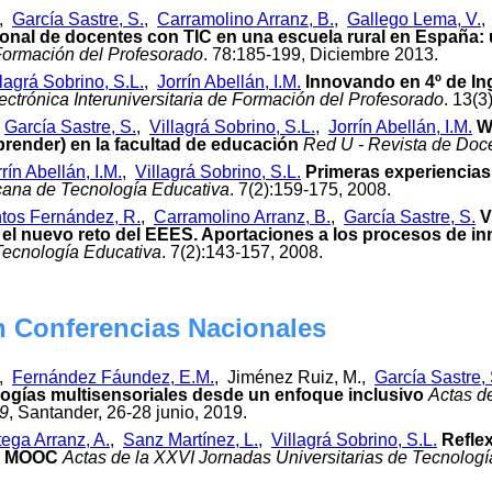
,
García Sastre, S.
,
Carramolino Arranz, B.
,
Gallego Lema, V.
sional de docentes con TIC en una escuela rural en España:
 Formación del Profesorado
. 78:185-199, Diciembre 2013.
llagrá Sobrino, S.L.
,
Jorrín Abellán, I.M.
Innovando en 4º de Ing
ectrónica Interuniversitaria de Formación del Profesorado
. 13(3
,
García Sastre, S.
,
Villagrá Sobrino, S.L.
,
Jorrín Abellán, I.M.
W
prender) en la facultad de educación
Red U - Revista de Doce
rín Abellán, I.M.
,
Villagrá Sobrino, S.L.
Primeras experiencias
cana de Tecnología Educativa
. 7(2):159-175, 2008.
tos Fernández, R.
,
Carramolino Arranz, B.
,
García Sastre, S.
V
e el nuevo reto del EEES. Aportaciones a los procesos de in
Tecnología Educativa
. 7(2):143-157, 2008.
n Conferencias Nacionales
,
Fernández Fáundez, E.M.
, Jiménez Ruiz, M.,
García Sastre, 
logías multisensoriales desde un enfoque inclusivo
Actas d
9
, Santander, 26-28 junio, 2019.
tega Arranz, A.
,
Sanz Martínez, L.
,
Villagrá Sobrino, S.L.
Refle
en MOOC
Actas de la XXVI Jornadas Universitarias de Tecnolog