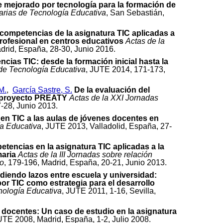
 mejorado por tecnología para la formación de
arias de Tecnología Educativa
, San Sebastián,
 competencias de la asignatura TIC aplicadas a
rofesional en centros educativos
Actas de la
adrid, España, 28-30, Junio 2016.
ias TIC: desde la formación inicial hasta la
 de Tecnología Educativa
, JUTE 2014, 171-173,
M.
,
García Sastre, S.
De la evaluación del
C: proyecto PREATY
Actas de la XXI Jornadas
-28, Junio 2013.
l en TIC a las aulas de jóvenes docentes en
ía Educativa
, JUTE 2013, Valladolid, España, 27-
tencias en la asignatura TIC aplicadas a la
maria
Actas de la III Jornadas sobre relación
ro
, 179-196, Madrid, España, 20-21, Junio 2013.
diendo lazos entre escuela y universidad:
or TIC como estrategia para el desarrollo
nología Educativa
, JUTE 2011, 1-16, Sevilla,
 docentes: Un caso de estudio en la asignatura
UTE 2008, Madrid, España, 1-2, Julio 2008.