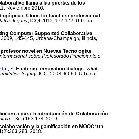
aborativo llama a las puertas de los
-11, Noviembre 2016.
dagógicas: Clues for teachers professional
ative Inquiry
, ICQI 2013, 172-172, Urbana-
ting Computer Supported Collaborative
I 2009, 145-145, Urbana-Champaign, Illinois,
 profesor novel en Nuevas Tecnologías
Internacional sobre Profesorado Principiante e
tre, S.
Fostering innovation dialogs: what
alitative Inquiry
, ICQI 2008, 69-69, Urbana-
lexiones para la introducción de Colaboración
ativa
. 18(1):163-174, 2019.
 colaboración y la gamificación en MOOC: un
21(2):263-283, 2018.