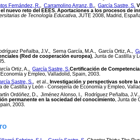
tos Fernández, R.
,
Carramolino Arranz, B.
,
García Sastre, S.
V
e el nuevo reto del EEES. Aportaciones a los procesos de in
ersitarias de Tecnología Educativa
, JUTE 2008, Madrid, España,
dríguez Peñalba, J.V., Serna García, M.A., García Ortiz, A.,
Ga
enciales (Red de cooperación europea)
, Junta de Castilla y
05.
rcía Ortiz, A.,
García Sastre, S.
Certificación de Competencia
 Economía y Empleo, Valladolid, Spain, 2003.
rcía Sastre, S.
, et al.,
Investigación y perspectivas sobre la
ta de Castilla y León - Consejería de Economía y Empleo, Vallad
artín Ordóñez, D., Jiménez Alonso, I., Rodríguez Peñalba, J.V.
ión permanente en la sociedad del conocimiento
, Junta de 
Spain, 2003.
ro