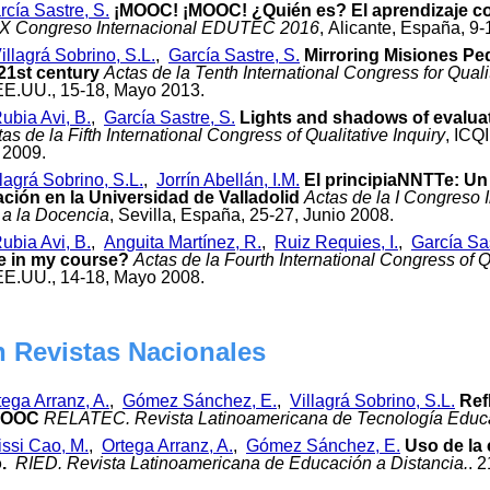
rcía Sastre, S.
¡MOOC! ¡MOOC! ¿Quién es? El aprendizaje col
XIX Congreso Internacional EDUTEC 2016
, Alicante, España, 9
illagrá Sobrino, S.L.
,
García Sastre, S.
Mirroring Misiones Pe
21st century
Actas de la Tenth International Congress for Qualit
 EE.UU., 15-18, Mayo 2013.
ubia Avi, B.
,
García Sastre, S.
Lights and shadows of evalua
as de la Fifth International Congress of Qualitative Inquiry
, ICQ
 2009.
llagrá Sobrino, S.L.
,
Jorrín Abellán, I.M.
El principiaNNTTe: Un
ación en la Universidad de Valladolid
Actas de la I Congreso 
 a la Docencia
, Sevilla, España, 25-27, Junio 2008.
ubia Avi, B.
,
Anguita Martínez, R.
,
Ruiz Requies, I.
,
García Sas
e in my course?
Actas de la Fourth International Congress of Qu
 EE.UU., 14-18, Mayo 2008.
n Revistas Nacionales
tega Arranz, A.
,
Gómez Sánchez, E.
,
Villagrá Sobrino, S.L.
Ref
 MOOC
RELATEC. Revista Latinoamericana de Tecnología Educ
rissi Cao, M.
,
Ortega Arranz, A.
,
Gómez Sánchez, E.
Uso de la
.
RIED. Revista Latinoamericana de Educación a Distancia.
. 